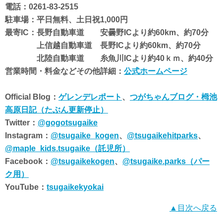
電話：0261-83-2515
駐車場：平日無料、土日祝1,000円
最寄IC：長野自動車道 安曇野ICより約60km、約70分
上信越自動車道 長野ICより約60km、約70分
北陸自動車道 糸魚川ICより約40ｋｍ、約40分
営業時間・料金などその他詳細：
公式ホームページ
Official Blog：
ゲレンデレポート
、
つがちゃんブログ・栂池
高原日記（たぶん更新停止）
Twitter：
@gogotsugaike
Instagram：
@tsugaike_kogen
、
@tsugaikehitparks
、
@maple_kids.tsugaike（託児所）
Facebook：
@tsugaikekogen
、
@tsugaike.parks（パー
ク用）
YouTube：
tsugaikekyokai
▲目次へ戻る