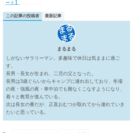
ート】
Hakuba47ウイ
ンタースポーツ
この記事の投稿者
最新記事
パークはやっぱ
り日本一のパー
クと名高い
47PARKS！
まるまる
しがないサラリーマン。多趣味で休日は気ままに過ご
す。
長男・長女が生まれ、二児の父となった。
長男は3歳ぐらいからキャンプに連れ出しており、冬場
の夜・強風の夜・車中泊でも難なくこなすようになり、
着々と教育が進んでいる。
次は長女の番だが、正直おむつが取れてから連れていき
たいと思っている。