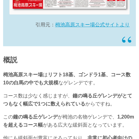
引用元：
栂池高原スキー場公式サイトより
概説
栂池高原スキー場
は
リフト18基、ゴンドラ1基、コース数
10の白馬の中でも大規模
なゲレンデです。
コース数は少なく感じますが、
鐘の鳴る丘ゲレンデがとて
つもなく幅広で1つに数えられている
からですね。
この
鐘の鳴る丘ゲレンデ
が栂池の名物ゲレンデで、
1,200m
を超えるコース幅
がある広大な緩斜面となっています。
他にも緩斜面が豊富にそろっており、
非常に初心者向けの