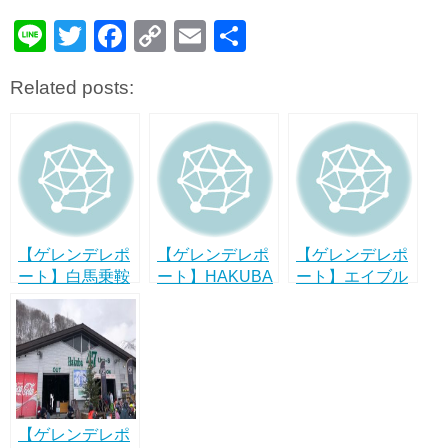
Li
T
F
C
E
共
n
wi
a
o
m
有
Related posts:
e
tt
c
p
ail
er
e
y
b
Li
o
n
o
k
k
【ゲレンデレポ
【ゲレンデレポ
【ゲレンデレポ
ート】白馬乗鞍
ート】HAKUBA
ート】エイブル
温泉スキー場は
VALLEY鹿島槍
白馬五竜は幅広
混雑少なめの初
スキー場は小さ
いレベルをカバ
心者・ファミリ
めだけどバラン
ーしたオールラ
ーに優しいゲレ
スがいいゲレン
ウンドゲレンデ
ンデ！
デ！
だった！
【ゲレンデレポ