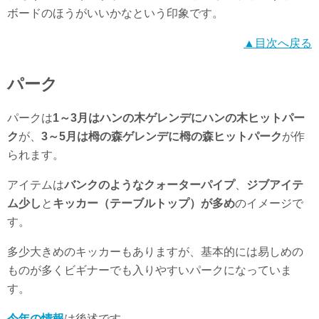
ボードのほうがいいかなという印象です。
▲目次へ戻る
パーク
パークは
1～3月はハンの木ゲレンデにハンの木ヒットパー
ク
が、
3～5月は栂の森ゲレンデに栂の森ヒットパーク
が作
られます。
アイテムは
バンクのようなクォーターパイプ
、
ジブアイテ
ム少し
と
キッカー（テーブルトップ）が多め
のイメージで
す。
多少大きめのキッカーもありますが、基本的には易しめの
ものが多くビギナーでも入りやすいパークになっていま
す。
今年の情報
は後述です。