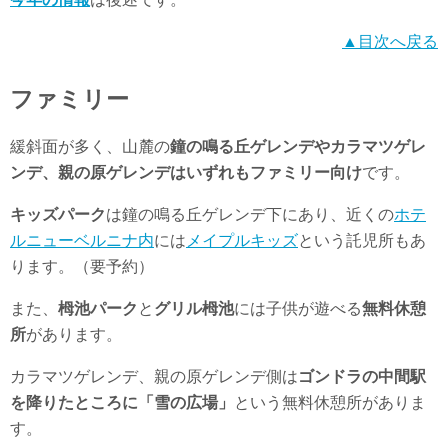
▲目次へ戻る
ファミリー
緩斜面が多く、山麓の
鐘の鳴る丘ゲレンデやカラマツゲレ
ンデ、親の原ゲレンデはいずれもファミリー向け
です。
キッズパーク
は鐘の鳴る丘ゲレンデ下にあり、近くの
ホテ
ルニューベルニナ内
には
メイプルキッズ
という託児所もあ
ります。（要予約）
また、
栂池パーク
と
グリル栂池
には子供が遊べる
無料休憩
所
があります。
カラマツゲレンデ、親の原ゲレンデ側は
ゴンドラの中間駅
を降りたところに「雪の広場」
という無料休憩所がありま
す。