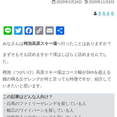
2020年2月24日
2020年11月8日
まるまる
Li
T
F
C
E
共
n
wi
a
o
m
有
みなさんは
栂池高原スキー場
へ行ったことはありますか？
e
tt
c
p
ail
er
e
y
まずそもそも読めますか？僕はしばらく読めませんでし
た。
b
Li
o
n
栂池（つがいけ）高原スキー場はコース幅が1kmを超える
o
k
鐘の鳴る丘ゲレンデが何と言っても特徴ですが、紹介して
いきたいと思います。
k
この記事はどんな人向け？
・白馬のファミリーゲレンデを探している人
・幅広のワイドバーンを探している人