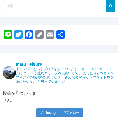
Li
T
F
C
E
共
n
wi
a
o
m
有
e
tt
c
p
ail
er
e
y
maru_leisure
b
Li
まるレジャというブログをやっています。
が、このアカウント
的には、
👦子連れキャンプ⛺️視点中心で、
まったりと🔨キャン
o
n
プギア🪑の感想を投稿したり、
みんなの🏕️キャンプフォト🏞️を
眺めたいな、
と思っています😊
o
k
k
投稿が見つかりま
せん。
Instagram でフォロー