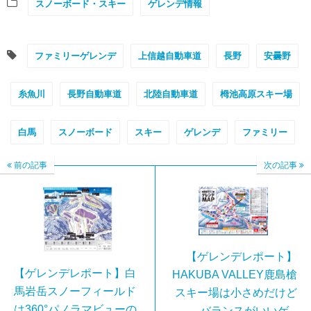
スノーボード・スキー
ゲレンデ情報
ファミリーゲレンデ
上信越自動車道
長野
安曇野
糸魚川
長野自動車道
北陸自動車道
栂池高原スキー場
白馬
スノーボード
スキー
ゲレンデ
ファミリー
前の記事
次の記事
【ゲレンデレポート】
【ゲレンデレポート】白
HAKUBA VALLEY鹿島槍
馬岩岳スノーフィールド
スキー場は小さめだけど
は360°パノラマビューの
バランスがいいゲ...