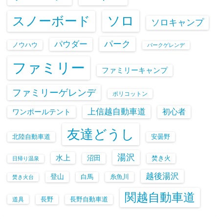
ソロ
スノーボード
ソロキャンプ
パーク
パウダー
ノウハウ
パークゲレンデ
ファミリー
ファミリーキャンプ
ファミリーゲレンデ
ポリコットン
上信越自動車道
初心者
ワンポールテント
友達どうし
北陸自動車道
安曇野
湯沢
水上
沼田
焚き火
日帰り温泉
越後湯沢
登山
白馬
糸魚川
焚き火台
関越自動車道
長野
長野自動車道
道具