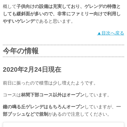
概して
子供向けの設備は充実しており、ゲレンデの特徴と
しても緩斜面が多いので、非常にファミリー向けで利用し
やすいゲレンデ
であると思います。
▲目次へ戻る
今年の情報
2020年2月24日現在
前日に振ったので積雪は少し増えたようです。
コースは
林間下部コース以外はオープン
しています。
鐘の鳴る丘ゲレンデはもちろんオープン
していますが、
一
部ブッシュなどで規制
があるので注意してください。