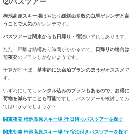
②バスツアー
栂池高原スキー場
はやはり
緩斜面多数の白馬ゲレンデと言
うことで人気
のゲレンデです。
バスツアーは関東からも日帰り・宿泊
いずれもあります。
ただ、距離は結構あり時間がかかるので、
日帰りの場合は
前夜発
のプランしかないようです。
予算が許せば、
基本的には宿泊プランのほうがオススメ
で
す。
いずれにしても
レンタル込みのプランもあるので、お得に
荷物を減らすことも可能
ですし、バスツアーを検討してみ
てはいかがでしょうか？
関東夜発 栂池高原スキー場 行 日帰りバスツアーを探す
関東朝発 栂池高原スキー場 行 宿泊付きバスツアーを探す