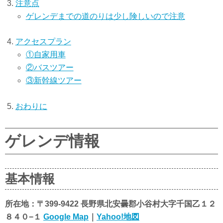
注意点
ゲレンデまでの道のりは少し険しいので注意
アクセスプラン
①自家用車
②バスツアー
③新幹線ツアー
おわりに
ゲレンデ情報
基本情報
所在地：〒399-9422 長野県北安曇郡小谷村大字千国乙１２
８４０−１
Google Map
｜
Yahoo!地図