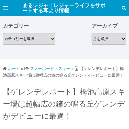
コ
まるレジャ｜レジャーライフをサポ
ートする耳より情報
ン
テ
カテゴリー
アーカイブ
ン
ツ
カ
ア
へ
テ
ー
ス
ゴ
カ
キ
リ
イ
ッ
ー
ブ
ホーム
»
スノーボード・スキー
»
【ゲレンデレポート】栂
プ
池高原スキー場は超幅広の鐘の鳴る丘ゲレンデがデビューに最適！
【ゲレンデレポート】栂池高原スキ
ー場は超幅広の鐘の鳴る丘ゲレンデ
がデビューに最適！