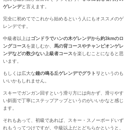
ゲレンデ
と言えます。
完全に初めてでこれから始めるという人にもオススメのゲ
レンデです。
中級者以上は
ゴンドラでハンの木ゲレンデから約3kmのロ
ングコース
を楽しむか、
馬の背コースやチャンピオンゲレ
ンデなどの数少ない上級者コース
を楽しむことになると思
います。
もしくは広大な
鐘の鳴る丘ゲレンデでグラトリ
というのも
いいかもしれません。
スキーでガンガン回すという滑り方には向かず、滑りやす
い斜面で丁寧にステップアップというのがいいかなと感じ
ます。
それもあって、初級であれば、スキー・スノーボードいず
れもうってつけですが、中級以上だとどちらかというと、