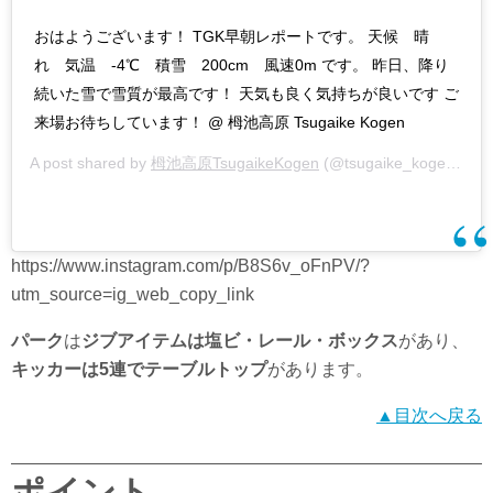
おはようございます！ TGK早朝レポートです。 天候 晴
れ 気温 -4℃ 積雪 200cm 風速0m です。 昨日、降り
続いた雪で雪質が最高です！ 天気も良く気持ちが良いです ご
来場お待ちしています！ @ 栂池高原 Tsugaike Kogen
A post shared by
栂池高原TsugaikeKogen
(@tsugaike_kogen) on
https://www.instagram.com/p/B8S6v_oFnPV/?
utm_source=ig_web_copy_link
パーク
は
ジブアイテムは塩ビ・レール・ボックス
があり、
キッカーは5連でテーブルトップ
があります。
▲目次へ戻る
ポイント