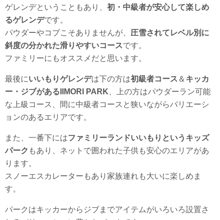
ゲレンデということもあり、
初・中級者が安心して楽しめ
るゲレンデ
です。
パウダーやコブこそありませんが、
圧雪されてレベル別に
斜度の分かれた滑りやすいコース
です。
ファミリーにもオススメだと思います。
最後に
いいもりゲレンデ
は下の方は
初級者コース
＆
キッカ
ー・ジブがあるIIMORI PARK
、上の方はパウダーラン可能
な上級コース、間に中級者コースと狭いながらバリエーシ
ョンのあるエリアです。
また、一番下には
ファミリーランドいいもりというキッズ
パーク
もあり、ネットで囲われた子供も安心のエリアがあ
ります。
スノーエスカレーターもあり家族連れも大いに楽しめま
す。
パークはキッカーからジブまでアイテムがいろいろ設置さ