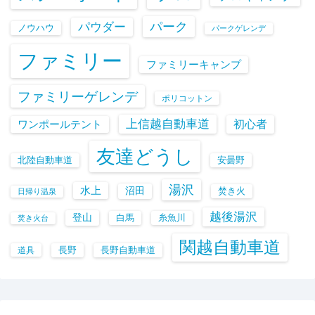
パーク
パウダー
ノウハウ
パークゲレンデ
ファミリー
ファミリーキャンプ
ファミリーゲレンデ
ポリコットン
上信越自動車道
初心者
ワンポールテント
友達どうし
北陸自動車道
安曇野
湯沢
水上
沼田
焚き火
日帰り温泉
越後湯沢
登山
白馬
糸魚川
焚き火台
関越自動車道
長野
長野自動車道
道具