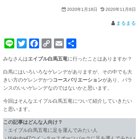
2020年1月18日
2020年11月8日
まるまる
Li
T
F
C
E
共
n
wi
a
o
m
有
みなさんは
エイブル白馬五竜
に行ったことはありますか？
e
tt
c
p
ail
er
e
y
白馬にはいろいろなゲレンデがありますが、その中でも大
きい方のゲレンデかつ
コースバリエーション
があり、バラ
b
Li
ンスのいいゲレンデなのではないかと思います。
o
n
o
k
今回はそんなエイブル白馬五竜について紹介していきたい
と思います。
k
この記事はどんな人向け？
・エイブル白馬五竜に足を運んでみたい人
・Hakuba47ウインタースポーツパークに足を運んでみたい