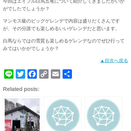
今回はエイブル白馬五竜について紹介してきましたがいか
がでしたでしょうか？
マンモス級のビッグゲレンデで内容は盛りだくさんです
が、その分誰でも楽しめるいいゲレンデだと思います。
白馬ならではの雪質も楽しめるゲレンデなのでぜひ行って
みてはいかがでしょうか？
▲目次へ戻る
Li
T
F
C
E
共
n
wi
a
o
m
有
Related posts:
e
tt
c
p
ail
er
e
y
b
Li
o
n
o
k