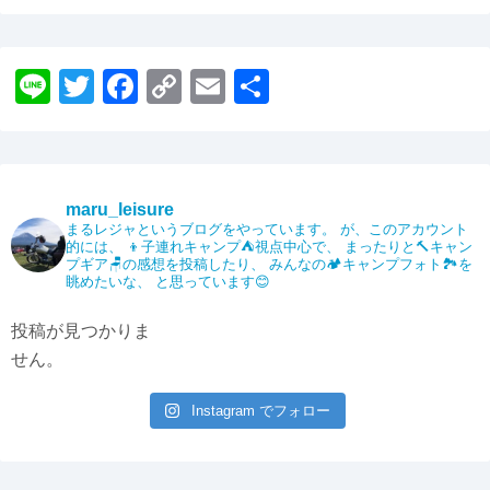
Li
T
F
C
E
共
n
wi
a
o
m
有
e
tt
c
p
ail
er
e
y
maru_leisure
b
Li
まるレジャというブログをやっています。
が、このアカウント
的には、
👦子連れキャンプ⛺️視点中心で、
まったりと🔨キャン
o
n
プギア🪑の感想を投稿したり、
みんなの🏕️キャンプフォト🏞️を
眺めたいな、
と思っています😊
o
k
k
投稿が見つかりま
せん。
Instagram でフォロー