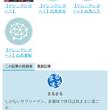
k
【ゲレンデレポ
【ゲレンデレポ
【ゲレンデレポ
ート】
ート】白馬岩岳
ート】白馬八方
Hakuba47ウイ
スノーフィール
尾根スキー場は
ンタースポーツ
ドは360°パノラ
安定感抜群で誰
パークはやっぱ
マビューのちょ
でも楽しめる多
り日本一のパー
っと穴場ゲレン
彩なコースバリ
クと名高い
デ！？
エーション！
47PARKS！
【ゲレンデレポ
ート】白馬乗鞍
温泉スキー場は
混雑少なめの初
この記事の投稿者
最新記事
心者・ファミリ
ーに優しいゲレ
ンデ！
まるまる
しがないサラリーマン。多趣味で休日は気ままに過ご
す。