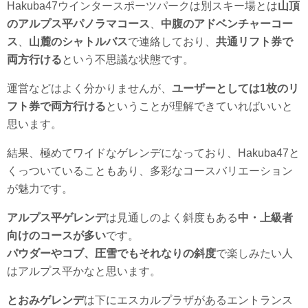
Hakuba47ウインタースポーツパークは別スキー場とは
山頂
のアルプス平パノラマコース
、
中腹のアドベンチャーコー
ス
、
山麓のシャトルバス
で連絡しており、
共通リフト券で
両方行ける
という不思議な状態です。
運営などはよく分かりませんが、
ユーザーとしては1枚のリ
フト券で両方行ける
ということが理解できていればいいと
思います。
結果、極めてワイドなゲレンデになっており、Hakuba47と
くっついていることもあり、多彩なコースバリエーション
が魅力です。
アルプス平ゲレンデ
は見通しのよく斜度もある
中・上級者
向けのコースが多い
です。
パウダーやコブ、圧雪でもそれなりの斜度
で楽しみたい人
はアルプス平かなと思います。
とおみゲレンデ
は下にエスカルプラザがあるエントランス