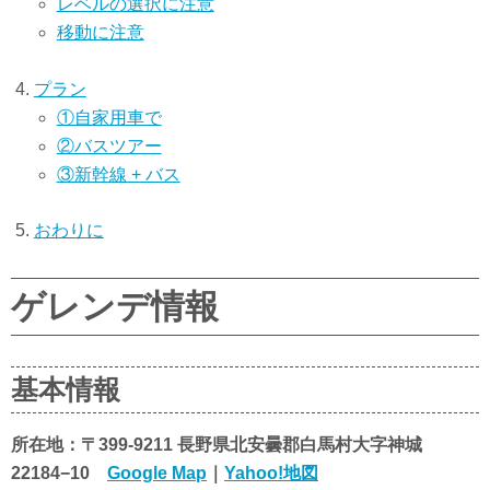
レベルの選択に注意
移動に注意
プラン
①自家用車で
②バスツアー
③新幹線 + バス
おわりに
ゲレンデ情報
基本情報
所在地：〒399-9211 長野県北安曇郡白馬村大字神城
22184−10
Google Map
｜
Yahoo!地図