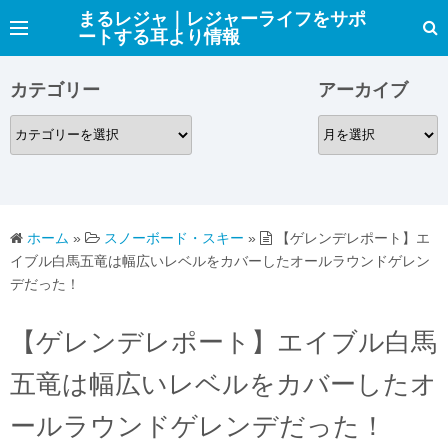
コ
まるレジャ｜レジャーライフをサポ
ートする耳より情報
ン
テ
カテゴリー
アーカイブ
ン
ツ
カ
ア
へ
テ
ー
ス
ゴ
カ
キ
リ
イ
ッ
ー
ブ
ホーム
»
スノーボード・スキー
»
【ゲレンデレポート】エ
プ
イブル白馬五竜は幅広いレベルをカバーしたオールラウンドゲレン
デだった！
【ゲレンデレポート】エイブル白馬
五竜は幅広いレベルをカバーしたオ
ールラウンドゲレンデだった！