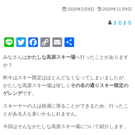
2020年2月8日
2020年11月8日
まるまる
Li
T
F
C
E
共
n
wi
a
o
m
有
みなさんは
かたしな高原スキー場
へ行ったことがあります
e
tt
c
p
ail
か？
er
e
y
昨今はスキー限定はほとんどなくなってしまいましたが、
b
Li
かたしな高原スキー場は珍しく
その名の通りスキー限定の
o
n
ゲレンデ
です。
o
k
スキーヤーの人は快適に滑ることができるため、行ったこ
k
とがある人も多いかもしれません。
今回はそんなかたしな高原スキー場について紹介します。