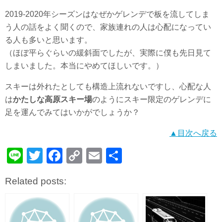
2019-2020年シーズンはなぜかゲレンデで板を流してしま
う人の話をよく聞くので、家族連れの人は心配になってい
る人も多いと思います。
（ほぼ平らぐらいの緩斜面でしたが、実際に僕も先日見て
しまいました。本当にやめてほしいです。）
スキーは外れたとしても構造上流れないですし、心配な人
は
かたしな高原スキー場
のようにスキー限定のゲレンデに
足を運んでみてはいかがでしょうか？
▲目次へ戻る
Li
T
F
C
E
共
n
wi
a
o
m
有
Related posts:
e
tt
c
p
ail
er
e
y
b
Li