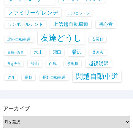
ファミリーゲレンデ
ポリコットン
上信越自動車道
初心者
ワンポールテント
友達どうし
北陸自動車道
安曇野
湯沢
水上
沼田
焚き火
日帰り温泉
越後湯沢
登山
白馬
糸魚川
焚き火台
関越自動車道
長野
長野自動車道
道具
アーカイブ
ア
ー