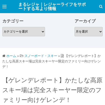
コ
まるレジャ｜レジャーライフをサポ
ートする耳より情報
ン
テ
カテゴリー
アーカイブ
ン
ツ
カ
ア
へ
テ
ー
ス
ゴ
カ
キ
リ
イ
ッ
ー
ブ
ホーム
»
スノーボード・スキー
»
【ゲレンデレポート】か
プ
たしな高原スキー場は完全スキーヤー限定のファミリー向けゲレン
デ！
【ゲレンデレポート】かたしな高原
スキー場は完全スキーヤー限定のフ
ァミリー向けゲレンデ！