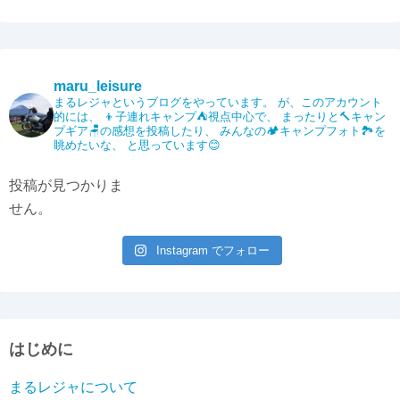
n
wi
a
o
m
有
e
tt
c
p
ail
er
e
y
maru_leisure
b
Li
まるレジャというブログをやっています。
が、このアカウント
的には、
👦子連れキャンプ⛺️視点中心で、
まったりと🔨キャン
o
n
プギア🪑の感想を投稿したり、
みんなの🏕️キャンプフォト🏞️を
眺めたいな、
と思っています😊
o
k
k
投稿が見つかりま
せん。
Instagram でフォロー
はじめに
まるレジャについて