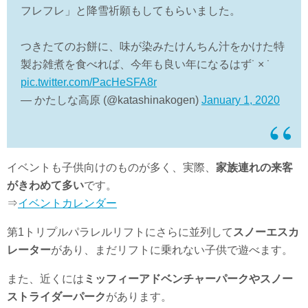
フレフレ」と降雪祈願もしてもらいました。
つきたてのお餅に、味が染みたけんちん汁をかけた特
製お雑煮を食べれば、今年も良い年になるはず˙ × ˙
pic.twitter.com/PacHeSFA8r
— かたしな高原 (@katashinakogen)
January 1, 2020
イベントも子供向けのものが多く、実際、
家族連れの来客
がきわめて多い
です。
⇒
イベントカレンダー
第1トリプルパラレルリフトにさらに並列して
スノーエスカ
レーター
があり、まだリフトに乗れない子供で遊べます。
また、近くには
ミッフィーアドベンチャーパークやスノー
ストライダーパーク
があります。