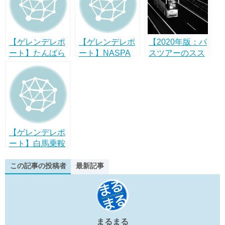
o
n
o
k
k
【ゲレンデレポ
【ゲレンデレポ
【2020年版：バ
ート】たんばら
ート】NASPA
スツアーのスス
スキーパークは
SKI GARDENは
メ】都内から日
渋滞なし・緩斜
湯沢エリアでも
帰りで行くのに
面多めのお手軽
珍しいスキー専
オススメのゲレ
ファミリーゲレ
用！
ンデ13選！
ンデ！
【ゲレンデレポ
ート】白馬乗鞍
温泉スキー場は
混雑少なめの初
この記事の投稿者
最新記事
心者・ファミリ
ーに優しいゲレ
ンデ！
まるまる