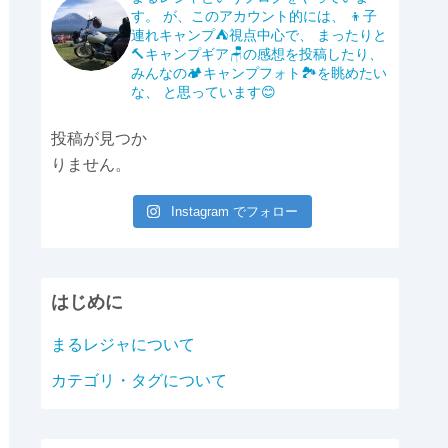
b
Li
す。
が、このアカウント的には、
👦子
o
n
連れキャンプ⛺️視点中心で、
まったりと
🔨キャンプギア🪑の感想を投稿したり、
o
k
みんなの🏕️キャンプフォト🏞️を眺めたい
k
な、
と思っています😊
投稿が見つか
りません。
Instagram でフォロー
はじめに
まるレジャについて
カテゴリ・タグについて