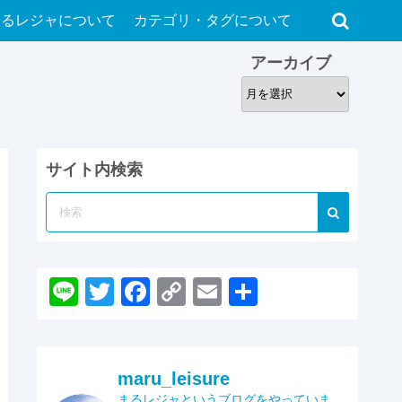
まるレジャについて
カテゴリ・タグについて
アーカイブ
ア
ー
カ
イ
サイト内検索
ブ
Li
T
F
C
E
共
n
wi
a
o
m
有
e
tt
c
p
ail
er
e
y
maru_leisure
まるレジャというブログをやっていま