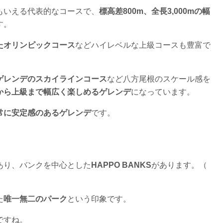
もいえる代表的なコースで、
標高差800m、全長3,000mの幅
す。
たオリンピックコース
などハイレベルな上級コースも豊富で
ゲレンデのスカイラインコース
など八方尾根のスケール感を
から上級まで幅広く楽しめるゲレンデ
になっています。
常に安定感のあるゲレンデ
です。
あり、バンクを中心とした
HAPPO BANKS
があります。（
た
唯一無二のパーク
という印象です。
ですね。