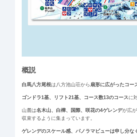
概説
白馬八方尾根
は八方池山荘から
扇形に広がったコー
ゴンドラ1基、リフト21基、コース数13のコース
に
山麓は
名木山、白樺、国際、咲花の4ゲレンデ
が広が
収束するように集まっています。
ゲレンデのスケール感、パノラマビューは申し分な