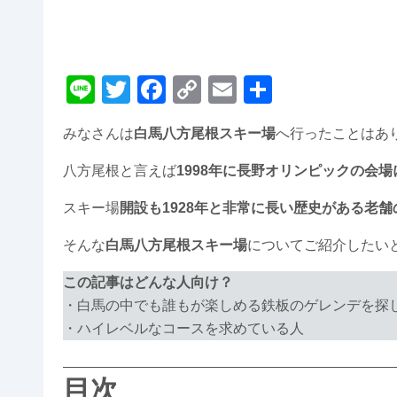
Li
T
F
C
E
共
n
wi
a
o
m
有
みなさんは
白馬八方尾根スキー場
へ行ったことはあ
e
tt
c
p
ail
er
e
y
八方尾根と言えば
1998年に長野オリンピックの会
b
Li
スキー場
開設も1928年と非常に長い歴史がある老
o
n
そんな
白馬八方尾根スキー場
についてご紹介したい
o
k
k
この記事はどんな人向け？
・白馬の中でも誰もが楽しめる鉄板のゲレンデを探
・ハイレベルなコースを求めている人
目次