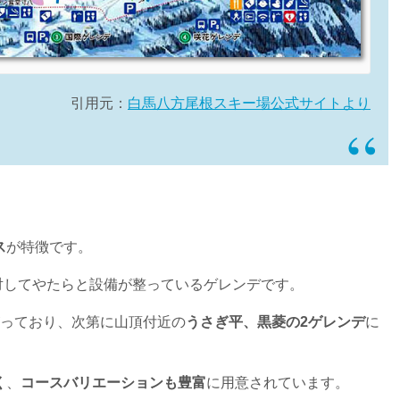
引用元：
白馬八方尾根スキー場公式サイトより
ス
が特徴です。
対してやたらと設備が整っているゲレンデです。
っており、次第に山頂付近の
うさぎ平、黒菱の2ゲレンデ
に
く
、
コースバリエーションも豊富
に用意されています。