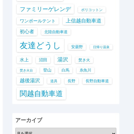
ファミリーゲレンデ
ポリコットン
上信越自動車道
ワンポールテント
初心者
北陸自動車道
友達どうし
安曇野
日帰り温泉
湯沢
水上
沼田
焚き火
登山
白馬
糸魚川
焚き火台
越後湯沢
長野
長野自動車道
道具
関越自動車道
アーカイブ
ア