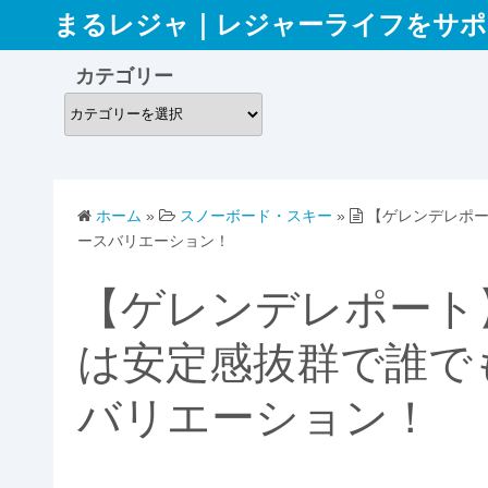
コ
まるレジャ｜レジャーライフをサポ
ン
テ
カテゴリー
ン
カ
ツ
テ
へ
ゴ
ス
リ
キ
ホーム
»
スノーボード・スキー
»
【ゲレンデレポ
ー
ッ
ースバリエーション！
プ
【ゲレンデレポート
は安定感抜群で誰で
バリエーション！