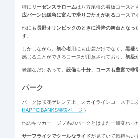
特に
リーゼンスラローム
は八方尾根の看板コースと
広バーンは緩急に富んで滑りごたえがある
コースで
他にも
長野オリンピックのときに滑降の舞台となっ
す。
しかしながら、
初心者
用にも山麓だけでなく、
黒菱
感じることができるコースが用意されており、
初級
老舗なだけあって、
設備も十分、コースも豊富で非
パーク
パークは咲花ゲレンデ上、スカイラインコース下に
HAPPO BANKS特設ページ
）
他のキッカー・ジブ系のパークとはまた一風変わっ
サーフライクでクールなライド
が見ていて気持ちい