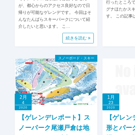
行ったところ
が、都心からのアクセス良好なので日
グナほたかス
帰りが可能なゲレンデです。 今回はそ
す。 この記事
んなたんばらスキーパークについて紹
介したいと思います。 こ…
続きを読む
スノーボード・スキー
2月
1月
4
23
2020
2020
【ゲレンデレポート】ス
【ゲレン
ノーパーク尾瀬戸倉は地
形とパー