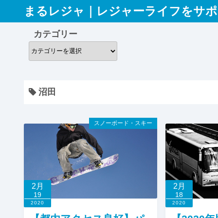
コ
まるレジャ｜レジャーライフをサポ
ン
テ
カテゴリー
ン
カ
ツ
テ
へ
ゴ
ス
リ
沼田
キ
ー
ッ
プ
スノーボード・スキー
2月
2月
19
18
2020
2020