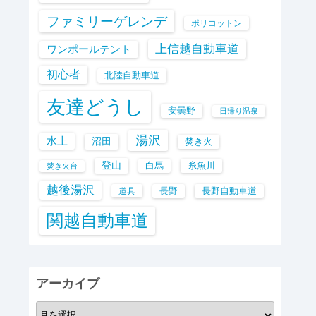
ファミリーゲレンデ
ポリコットン
上信越自動車道
ワンポールテント
初心者
北陸自動車道
友達どうし
安曇野
日帰り温泉
湯沢
水上
沼田
焚き火
登山
白馬
糸魚川
焚き火台
越後湯沢
長野
長野自動車道
道具
関越自動車道
アーカイブ
ア