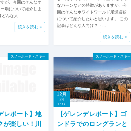
ですが、今回はそんなオ
なバーンなどの特徴がありますが、今
キー場について紹介しま
回はそんなホワイトワールド尾瀬岩鞍
はどんな人…
について紹介したいと思います。 この
記事はどんな人向け？・…
続きを読む
続きを読む
スノーボード・スキー
スノーボード・スキー
12月
24
2019
デレポート】地
【ゲレンデレポート】ゴ
クが楽しい！川
ンドラでのロングランと