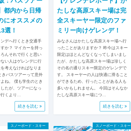
年版：バスツアー
【ゲレンデレポート】か
】都内から日帰
たしな高原スキー場は完
のにオススメの
全スキーヤー限定のファ
13選！
ミリー向けゲレンデ！
レンデへ行くとき交通手
みなさんはかたしな高原スキー場へ行
すか？ マイカーを持っ
ったことがありますか？ 昨今はスキー
ちろんそれで行くと思い
限定はほとんどなくなってしまいまし
でない人はゲレンデに行
たが、かたしな高原スキー場は珍しく
段を考えなければなりま
その名の通りスキー限定のゲレンデで
ときバスツアーって意外
す。 スキーヤーの人は快適に滑ること
よね。 僕も学生のとき
ができるため、行ったことがある人も
ましたが、ツアーになっ
多いかもしれません。 今回はそんなか
で行くより…
たしな高原スキー場につ…
続きを読む
続きを読む
スノーボード・スキー
スノーボード・スキー