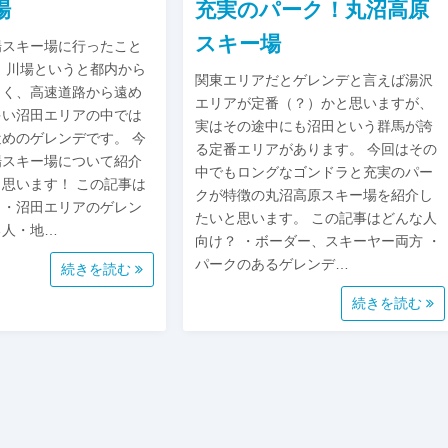
場
充実のパーク！丸沼高原
スキー場
場スキー場に行ったこと
 川場というと都内から
関東エリアだとゲレンデと言えば湯沢
よく、高速道路から遠め
エリアが定番（？）かと思いますが、
多い沼田エリアの中では
実はその途中にも沼田という群馬が誇
近めのゲレンデです。 今
る定番エリアがあります。 今回はその
場スキー場について紹介
中でもロングなゴンドラと充実のパー
思います！ この記事は
クが特徴の丸沼高原スキー場を紹介し
？・沼田エリアのゲレン
たいと思います。 この記事はどんな人
る人・地…
向け？ ・ボーダー、スキーヤー両方 ・
パークのあるゲレンデ…
続きを読む
続きを読む