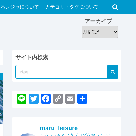
まるレジャについて
カテゴリ・タグについて
アーカイブ
ア
ー
カ
イ
サイト内検索
ブ
Li
T
F
C
E
共
n
wi
a
o
m
有
e
tt
c
p
ail
er
e
y
maru_leisure
まるレジャというブログをやっていま