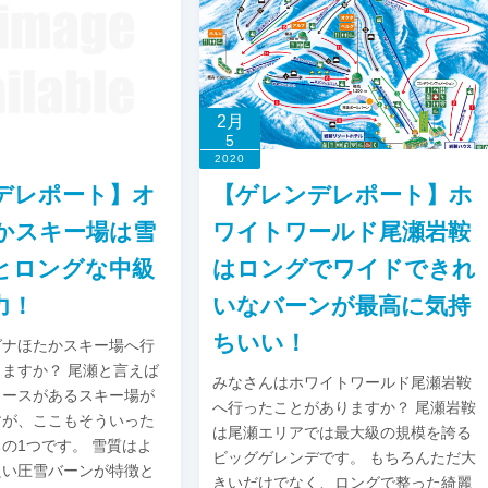
2月
5
2020
デレポート】オ
【ゲレンデレポート】ホ
かスキー場は雪
ワイトワールド尾瀬岩鞍
とロングな中級
はロングでワイドできれ
力！
いなバーンが最高に気持
ちいい！
グナほたかスキー場へ行
ますか？ 尾瀬と言えば
みなさんはホワイトワールド尾瀬岩鞍
コースがあるスキー場が
へ行ったことがありますか？ 尾瀬岩鞍
すが、ここもそういった
は尾瀬エリアでは最大級の規模を誇る
の1つです。 雪質はよ
ビッグゲレンデです。 もちろんただ大
良い圧雪バーンが特徴と
きいだけでなく、ロングで整った綺麗