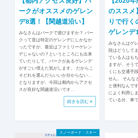
【都内アクセス良好】パ
【2020
ークがオススメのゲレン
のススメ
デ8選！【関越道沿い】
りで行く
ゲレンデ
みなさんはパークで遊びますか？ パー
クって昔は特定のゲレンデにしかなか
みなさんはゲ
ったですが、最近はファミリーゲレン
段はどうしてま
デじゃないの？というところにも出来
ている人はも
ていたりして、パークがあるゲレンデ
ますが、そう
がすごい増えた気がします。 だからこ
くにも交通手
そどれを選んだらいいか分からない…
せん。 そんな
となりますが、今回は都内からアクセ
と便利なんです
スが良好な関越道沿いでオ…
によく利用し
ている分、車
続きを読む
スノーボード・スキー