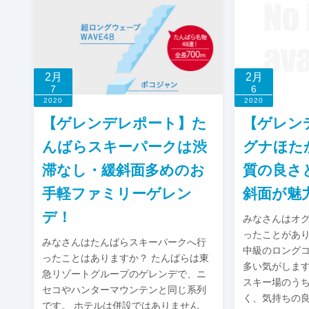
2月
2月
7
6
2020
2020
【ゲレンデレポート】た
【ゲレン
んばらスキーパークは渋
グナほた
滞なし・緩斜面多めのお
質の良さ
手軽ファミリーゲレン
斜面が魅
デ！
みなさんはオ
ったことがあり
みなさんはたんばらスキーパークへ行
中級のロング
ったことはありますか？ たんばらは東
多い気がしま
急リゾートグループのゲレンデで、ニ
スキー場のうち
セコやハンターマウンテンと同じ系列
く、気持ちの
です。 ホテルは併設ではありません