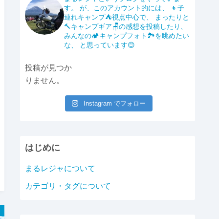
b
Li
す。
が、このアカウント的には、
👦子
o
n
連れキャンプ⛺️視点中心で、
まったりと
🔨キャンプギア🪑の感想を投稿したり、
o
k
みんなの🏕️キャンプフォト🏞️を眺めたい
k
な、
と思っています😊
投稿が見つか
りません。
Instagram でフォロー
はじめに
まるレジャについて
カテゴリ・タグについて