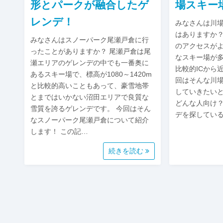
形とパークが融合したゲ
場スキー
レンデ！
みなさんは川
はありますか？
みなさんはスノーパーク尾瀬戸倉に行
のアクセスが
ったことがありますか？ 尾瀬戸倉は尾
なスキー場が
瀬エリアのゲレンデの中でも一番奥に
比較的ICから
あるスキー場で、標高が1080～1420m
回はそんな川
と比較的高いこともあって、豪雪地帯
していきたいと
とまではいかない沼田エリアで良質な
どんな人向け
雪質を誇るゲレンデです。 今回はそん
デを探してい
なスノーパーク尾瀬戸倉について紹介
します！ この記…
続きを読む