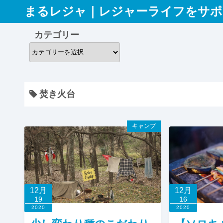
コ
まるレジャ｜レジャーライフをサポ
ン
テ
カテゴリー
ン
カ
ツ
テ
へ
ゴ
ス
リ
焚き火台
キ
ー
ッ
プ
キャンプ
12月
12月
19
16
2020
2020