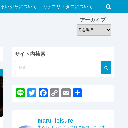
まるレジャについて
カテゴリ・タグについて
アーカイブ
ア
ー
カ
イ
サイト内検索
ブ
Li
T
F
C
E
共
n
wi
a
o
m
有
e
tt
c
p
ail
er
e
y
maru_leisure
まるレジャというブログをやっていま