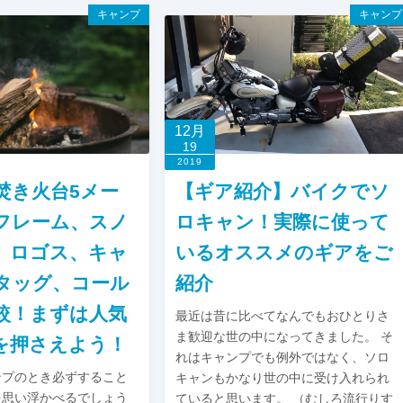
キャンプ
キャンプ
12月
19
2019
焚き火台5メー
【ギア紹介】バイクでソ
フレーム、スノ
ロキャン！実際に使って
、ロゴス、キャ
いるオススメのギアをご
タッグ、コール
紹介
較！まずは人気
最近は昔に比べてなんでもおひとりさ
ま歓迎な世の中になってきました。 そ
を押さえよう！
れはキャンプでも例外ではなく、ソロ
ンプのとき必ずすること
キャンもかなり世の中に受け入れられ
を思い浮かべるでしょう
ていると思います。 （むしろ流行りす