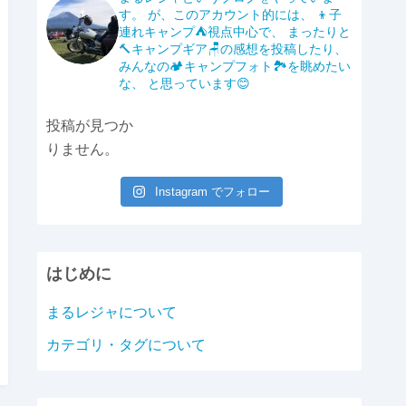
b
Li
す。
が、このアカウント的には、
👦子
o
n
連れキャンプ⛺️視点中心で、
まったりと
🔨キャンプギア🪑の感想を投稿したり、
o
k
みんなの🏕️キャンプフォト🏞️を眺めたい
k
な、
と思っています😊
投稿が見つか
りません。
Instagram でフォロー
はじめに
まるレジャについて
カテゴリ・タグについて