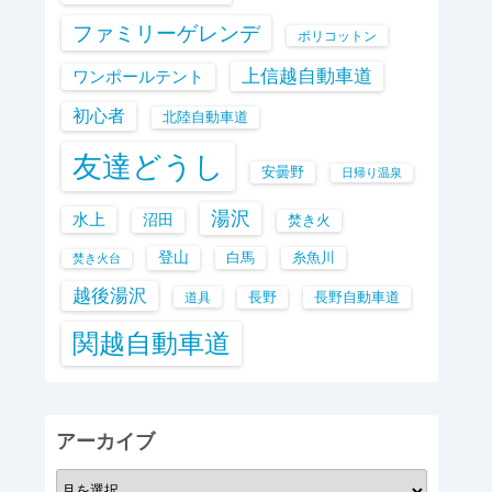
ファミリーゲレンデ
ポリコットン
上信越自動車道
ワンポールテント
初心者
北陸自動車道
友達どうし
安曇野
日帰り温泉
湯沢
水上
沼田
焚き火
登山
白馬
糸魚川
焚き火台
越後湯沢
長野
長野自動車道
道具
関越自動車道
アーカイブ
ア