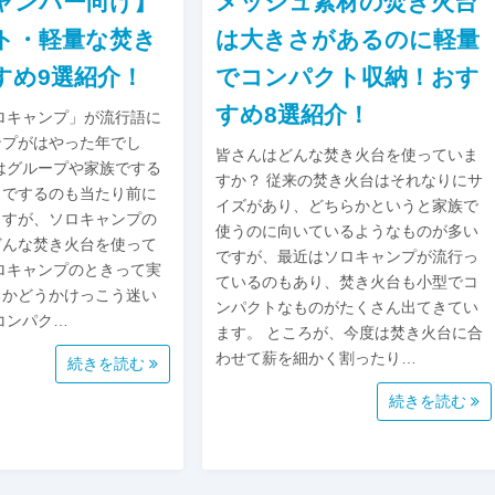
ャンパー向け】
メッシュ素材の焚き火台
ト・軽量な焚き
は大きさがあるのに軽量
すめ9選紹介！
でコンパクト収納！おす
すめ8選紹介！
ソロキャンプ」が流行語に
ンプがはやった年でし
皆さんはどんな焚き火台を使っていま
はグループや家族でする
すか？ 従来の焚き火台はそれなりにサ
ロでするのも当たり前に
イズがあり、どちらかというと家族で
ますが、ソロキャンプの
使うのに向いているようなものが多い
どんな焚き火台を使って
ですが、最近はソロキャンプが流行っ
ロキャンプのときって実
ているのもあり、焚き火台も小型でコ
るかどうかけっこう迷い
ンパクトなものがたくさん出てきてい
コンパク…
ます。 ところが、今度は焚き火台に合
わせて薪を細かく割ったり…
続きを読む
続きを読む