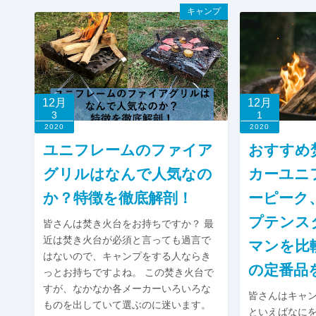
キャンプ
12月
12月
3
1
2020
2020
ユニフレームのファイア
おすすめ
グリルはなんで人気なの
カーユニ
か？特徴を徹底解剖！
ーピーク
プテンス
皆さんは焚き火台をお持ちですか？ 最
近は焚き火台が必須と言っても過言で
マンを比
はないので、キャンプをする人ならき
の定番品
っとお持ちですよね。 この焚き火台で
すが、なかなか各メーカーいろいろな
皆さんはキャ
ものを出していて選ぶのに迷います。
といえばなに