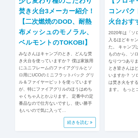
少し変わり種のこだわり
【ソロキ
焚き火台3メーカー紹介！
コンパク
【二次燃焼のDOD、耐熱
火台おす
布メッシュのモノラル、
2020年は「
入るほどキャ
ベルモントのTOKOBI】
た。 キャンプ
みなさんはキャンプのとき、どんな焚
ものから、ソ
き火台を使っていますか？ 僕は家族用
なりつつあり
にユニフレームのファイアグリルとソ
とき皆さんは
ロ用にUCOのミニフラットパック グリ
いますか？ ソ
ル＆ファイヤーピットを使っています
は焚き火をす
が、特にファイアグリルのほうはめち
ます。 もっと
ゃくちゃ人とかぶります。 定番中の定
番品なので仕方ないですし、使い勝手
もいいので気に入って…
続きを読む