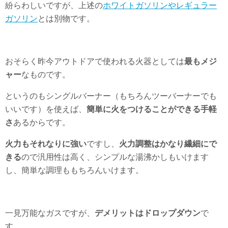
紛らわしいですが、上述の
ホワイトガソリンやレギュラー
ガソリン
とは別物です。
おそらく昨今アウトドアで使われる火器としては
最もメジ
ャー
なものです。
というのもシングルバーナー（もちろんツーバーナーでも
いいです）を使えば、
簡単に火をつけることができる手軽
さ
あるからです。
火力もそれなりに強い
ですし、
火力調整はかなり繊細にで
きる
ので汎用性は高く、シンプルな湯沸かしもいけます
し、簡単な調理ももちろんいけます。
一見万能なガスですが、
デメリットはドロップダウン
で
す。