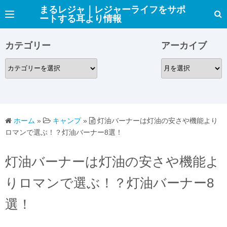
コ
まるレジャ｜レジャーライフをサポ
ートする耳より情報
ン
テ
カテゴリー
アーカイブ
ン
ツ
カ
ア
へ
テ
ー
ス
ゴ
カ
キ
リ
イ
ッ
ー
ブ
ホーム
»
キャンプ
»
灯油バーナーは灯油の安さや機能より
プ
ロマンで選ぶ！？灯油バーナー8選！
灯油バーナーは灯油の安さや機能よ
りロマンで選ぶ！？灯油バーナー8
選！