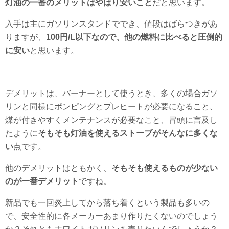
灯油の一番のメリットはやはり安いこと
だと思います。
入手は主にガソリンスタンドででき、値段はばらつきがあ
りますが、
100円/L以下なので、他の燃料に比べると圧倒的
に安い
と思います。
デメリットは、バーナーとして使うとき、多くの場合ガソ
リンと同様にポンピングとプレヒートが必要になること、
煤が付きやすくメンテナンスが必要なこと、冒頭に言及し
たように
そもそも灯油を使えるストーブがそんなに多くな
い
点です。
他のデメリットはともかく、
そもそも使えるものが少ない
のが一番デメリット
ですね。
新品でも一回炎上してから落ち着くという製品も多いの
で、安全性的に各メーカーあまり作りたくないのでしょう