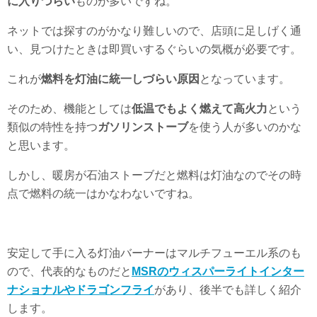
に入りづらい
ものが多いですね。
ネットでは探すのがかなり難しいので、店頭に足しげく通
い、見つけたときは即買いするぐらいの気概が必要です。
これが
燃料を灯油に統一しづらい原因
となっています。
そのため、機能としては
低温でもよく燃えて高火力
という
類似の特性を持つ
ガソリンストーブ
を使う人が多いのかな
と思います。
しかし、暖房が石油ストーブだと燃料は灯油なのでその時
点で燃料の統一はかなわないですね。
安定して手に入る灯油バーナーはマルチフューエル系のも
ので、代表的なものだと
MSRのウィスパーライトインター
ナショナルやドラゴンフライ
があり、後半でも詳しく紹介
します。