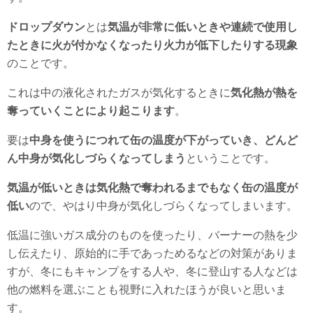
ドロップダウン
とは
気温が非常に低いときや連続で使用し
たときに火が付かなくなったり火力が低下したりする現象
のことです。
これは中の液化されたガスが気化するときに
気化熱が熱を
奪っていくことにより起こります
。
要は
中身を使うにつれて缶の温度が下がっていき、どんど
ん中身が気化しづらくなってしまう
ということです。
気温が低いときは気化熱で奪われるまでもなく缶の温度が
低い
ので、やはり中身が気化しづらくなってしまいます。
低温に強いガス成分のものを使ったり、バーナーの熱を少
し伝えたり、原始的に手であっためるなどの対策がありま
すが、冬にもキャンプをする人や、冬に登山する人などは
他の燃料を選ぶことも視野に入れたほうが良いと思いま
す。