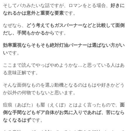
そしてバカみたいな話ですが、ロマンをとる場合、
好きに
なれるかは意外と重要な要素
です。
なぜなら、
どう考えてもガスバーナーなどと比較して面倒
だし、手間もかかるから
です。
効率重視ならそもそも絶対灯油バーナーは選ばない方がい
い
です。
ここまで読んでやっぱやめようかな…と思っている人はあ
る意味正解です。
そんな面倒なものを選ぶ動機となるのはもはや好きかどう
か以外の何物でもないと思います。
痘痕（あばた）も靨（えくぼ）とはよく言ったもので、
面
倒な手間などもギア自体がお気に入りであれば、苦になら
なくなるはず
です。