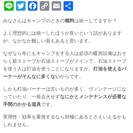
Li
T
F
C
E
共
n
wi
a
o
m
有
みなさんはキャンプのときの
燃料
は統一してますか？
e
tt
c
p
ail
er
e
y
よく理想的には統一したほうが良いという話があります
が、なかなか難しい面もあると思います。
b
Li
o
n
なぜなら冬にもキャンプをする人は必須の暖房設備はおそ
o
k
らく薪ストーブか石油ストーブがメインで、石油ストーブ
を使う人は灯油を使うことになりますが、
灯油を使えるバ
k
ーナーがそんなに多くない
からです。
しかも灯油バーナーは古いものが多く、ヴィンテージにな
っていたり、一発点火せず
なにかとメンテナンスが必要な
手間のかかる道具
です。
実用性・効率を重視するなら対極にあるとさえいえるかも
しれません。