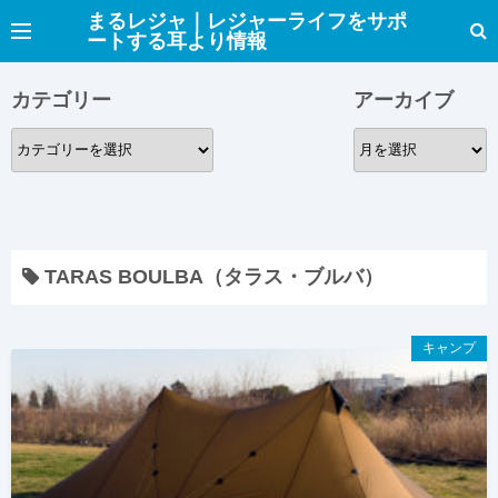
コ
まるレジャ｜レジャーライフをサポ
ートする耳より情報
ン
テ
カテゴリー
アーカイブ
ン
ツ
カ
ア
へ
テ
ー
ス
ゴ
カ
キ
リ
イ
ッ
ー
ブ
プ
TARAS BOULBA（タラス・ブルバ）
キャンプ