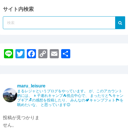
サイト内検索
Li
T
F
C
E
共
n
wi
a
o
m
有
e
tt
c
p
ail
er
e
y
maru_leisure
b
Li
まるレジャというブログをやっています。
が、このアカウント
的には、
👦子連れキャンプ⛺️視点中心で、
まったりと🔨キャン
o
n
プギア🪑の感想を投稿したり、
みんなの🏕️キャンプフォト🏞️を
眺めたいな、
と思っています😊
o
k
k
投稿が見つかりま
せん。