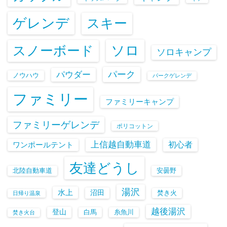
ゲレンデ
スキー
ソロ
スノーボード
ソロキャンプ
パーク
パウダー
ノウハウ
パークゲレンデ
ファミリー
ファミリーキャンプ
ファミリーゲレンデ
ポリコットン
上信越自動車道
初心者
ワンポールテント
友達どうし
北陸自動車道
安曇野
湯沢
水上
沼田
焚き火
日帰り温泉
越後湯沢
登山
白馬
糸魚川
焚き火台