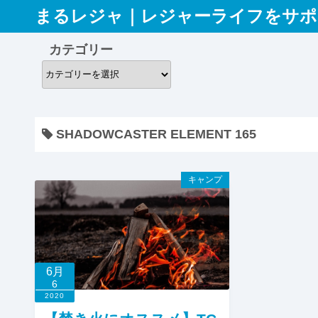
コ
まるレジャ｜レジャーライフをサポ
ン
テ
カテゴリー
ン
カ
ツ
テ
へ
ゴ
ス
リ
SHADOWCASTER ELEMENT 165
キ
ー
ッ
プ
キャンプ
6月
6
2020