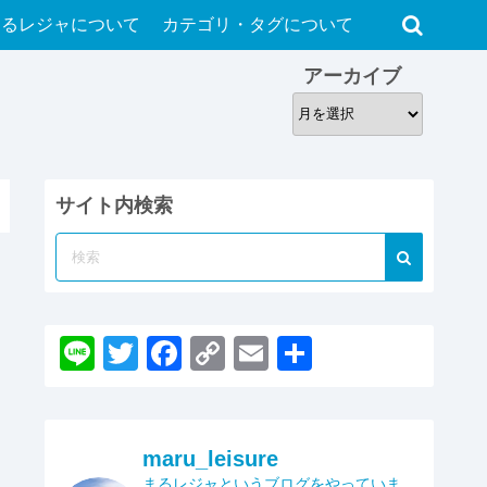
まるレジャについて
カテゴリ・タグについて
アーカイブ
ア
ー
カ
イ
サイト内検索
ブ
Li
T
F
C
E
共
n
wi
a
o
m
有
e
tt
c
p
ail
er
e
y
maru_leisure
まるレジャというブログをやっていま