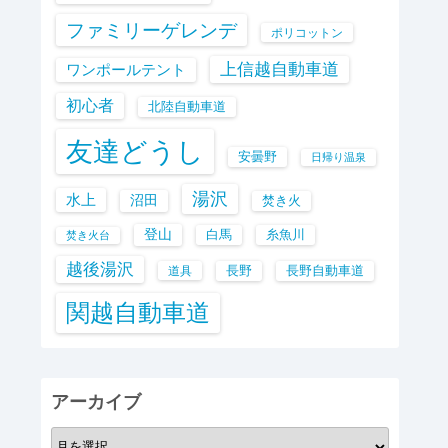
ファミリーゲレンデ
ポリコットン
上信越自動車道
ワンポールテント
初心者
北陸自動車道
友達どうし
安曇野
日帰り温泉
湯沢
水上
沼田
焚き火
登山
白馬
糸魚川
焚き火台
越後湯沢
長野
長野自動車道
道具
関越自動車道
アーカイブ
ア