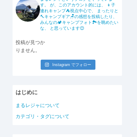
b
Li
す。
が、このアカウント的には、
👦子
o
n
連れキャンプ⛺️視点中心で、
まったりと
🔨キャンプギア🪑の感想を投稿したり、
o
k
みんなの🏕️キャンプフォト🏞️を眺めたい
k
な、
と思っています😊
投稿が見つか
りません。
Instagram でフォロー
はじめに
まるレジャについて
カテゴリ・タグについて