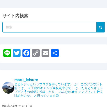
サイト内検索
Li
T
F
C
E
共
n
wi
a
o
m
有
e
tt
c
p
ail
er
e
y
maru_leisure
b
Li
まるレジャというブログをやっています。
が、このアカウント
的には、
👦子連れキャンプ⛺️視点中心で、
まったりと🔨キャン
o
n
プギア🪑の感想を投稿したり、
みんなの🏕️キャンプフォト🏞️を
眺めたいな、
と思っています😊
o
k
k
投稿が見つかりま