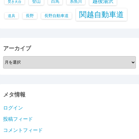
越後湯沢
登山
白馬
糸魚川
焚き火台
関越自動車道
長野
長野自動車道
道具
アーカイブ
ア
ー
カ
イ
ブ
メタ情報
ログイン
投稿フィード
コメントフィード