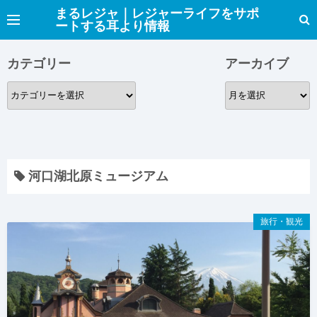
コ
まるレジャ｜レジャーライフをサポ
ートする耳より情報
ン
テ
カテゴリー
アーカイブ
ン
ツ
カ
ア
へ
テ
ー
ス
ゴ
カ
キ
リ
イ
ッ
ー
ブ
プ
河口湖北原ミュージアム
旅行・観光